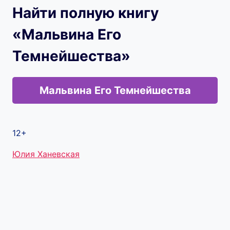
Найти полную книгу
«Мальвина Его
Темнейшества»
Мальвина Его Темнейшества
12+
Метки
Юлия Ханевская
записи: