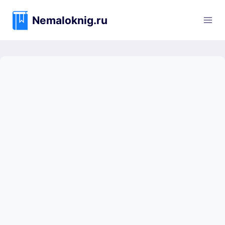
Перейти
к
Nemaloknig.ru
содержимому