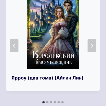
Ярроу (два тома) (Айлин Лин)