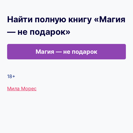
Найти полную книгу «Магия
— не подарок»
Магия — не подарок
18+
Метки
Мила Морес
записи: