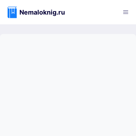
Перейти
к
Nemaloknig.ru
содержимому