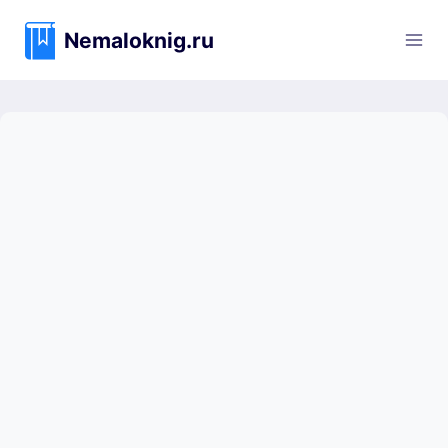
Перейти
к
Nemaloknig.ru
содержимому