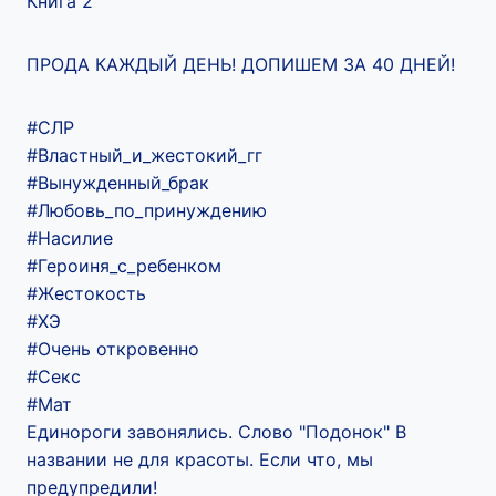
Книга 2
ПРОДА КАЖДЫЙ ДЕНЬ! ДОПИШЕМ ЗА 40 ДНЕЙ!
#CЛР
#Властный_и_жестокий_гг
#Вынужденный_брак
#Любовь_по_принуждению
#Насилие
#Героиня_с_ребенком
#Жестокость
#ХЭ
#Очень откровенно
#Секс
#Мат
Единороги завонялись. Слово "Подонок" В
названии не для красоты. Если что, мы
предупредили!