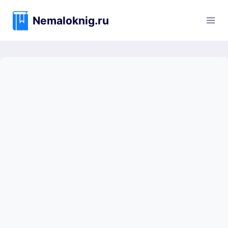
Перейти
к
Nemaloknig.ru
содержимому