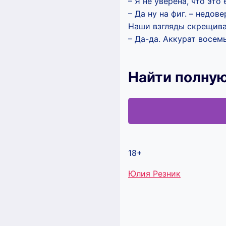
– Я не уверена, что это 
– Да ну на фиг. – недов
Наши взгляды скрещива
– Да-да. Аккурат восемь
Найти полну
18+
Метки
Юлия Резник
записи: