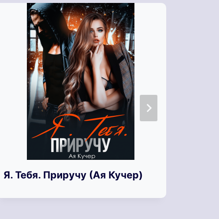
Я. Тебя. Приручу (Ая Кучер)
Я. Т
Вечн