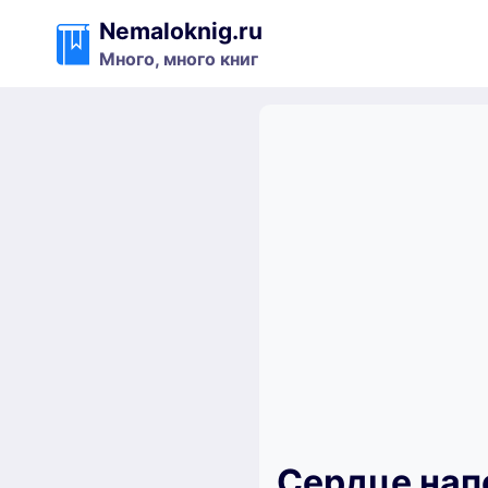
Перейти
Nemaloknig.ru
к
Много, много книг
содержимому
Сердце нап