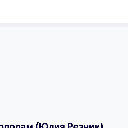
ополам (Юлия Резник)