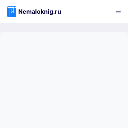
Перейти
к
Nemaloknig.ru
содержимому