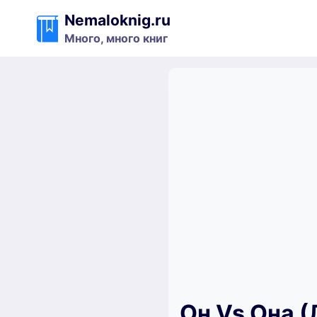
Перейти
Nemaloknig.ru
к
Много, много книг
содержимому
Он Vs Она 