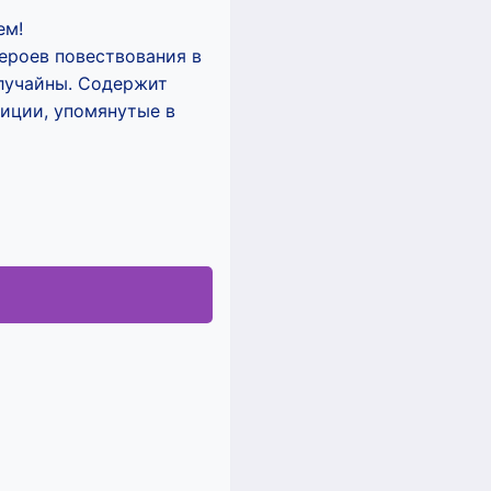
ем!
ероев повествования в
лучайны. Содержит
иции, упомянутые в