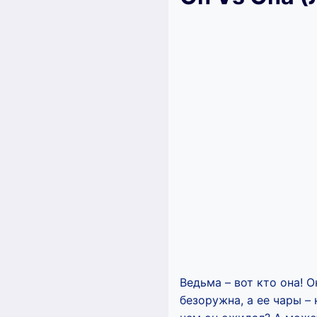
Ведьма – вот кто она! О
безоружна, а ее чары –