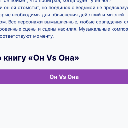
 он поймет, что проиграл, когда будет у ее ног?
 и он ей отомстит, но поединок с ведьмой не предсказу
орые необходимы для объяснения действий и мыслей г
ом. Все персонажи вымышленные, любые совпадения с
кровенные сцены и сцены насилия. Музыкальные композ
соответствуют моменту.
 книгу «Он Vs Она»
Он Vs Она