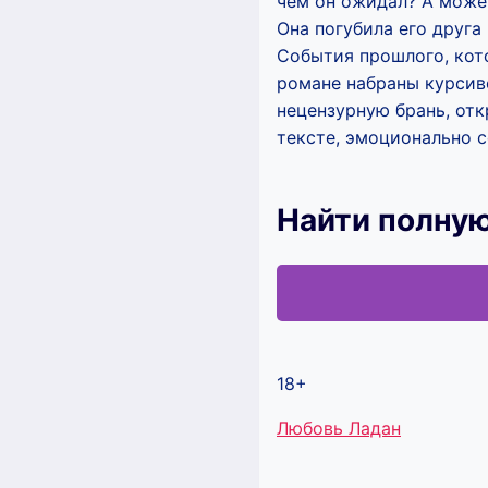
чем он ожидал? А может
Она погубила его друга
События прошлого, кот
романе набраны курсив
нецензурную брань, от
тексте, эмоционально 
Найти полную
18+
Метки
Любовь Ладан
записи: