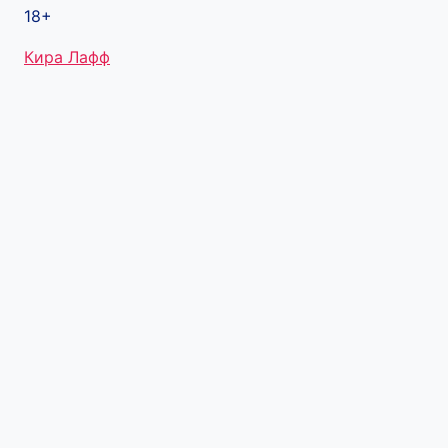
18+
Метки
Кира Лафф
записи: