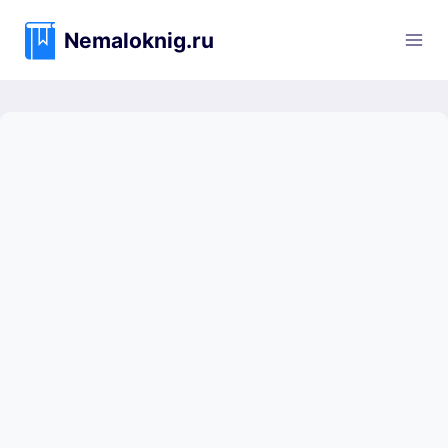
Перейти
к
Nemaloknig.ru
содержимому