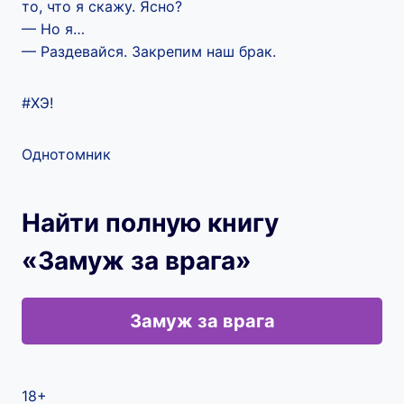
то, что я скажу. Ясно?
— Но я…
— Раздевайся. Закрепим наш брак.
#ХЭ!
Однотомник
Найти полную книгу
«Замуж за врага»
Замуж за врага
18+