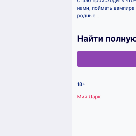
стало происходить что-
нами, поймать вампира 
родные…
Найти полну
18+
Метки
Мия Дарк
записи: