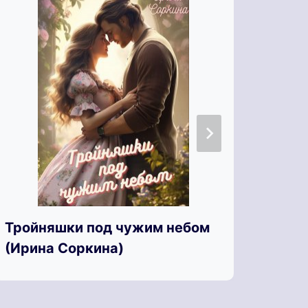
Тройняшки под чужим небом
Руки
(Ирина Соркина)
(Рег