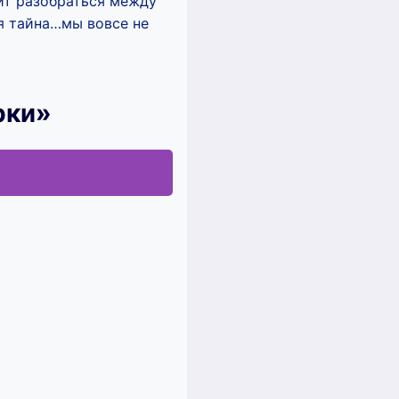
оит разобраться между
я тайна…мы вовсе не
рки»