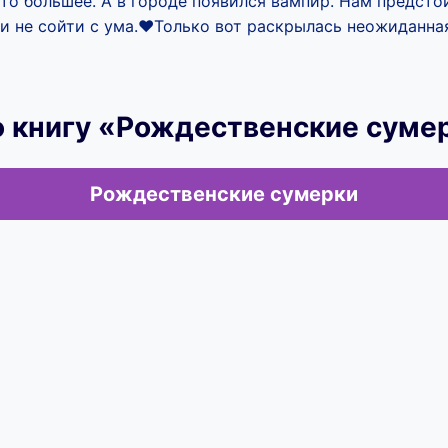
то большее. А в городе появился вампир. Нам предст
и не сойти с ума.❤️Только вот раскрылась неожиданна
ю книгу «Рождественские суме
Рождественские сумерки