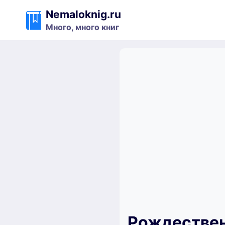
Перейти
Nemaloknig.ru
к
Много, много книг
содержимому
Рождествен