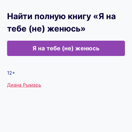
Найти полную книгу «Я на
тебе (не) женюсь»
Я на тебе (не) женюсь
12+
Метки
Диана Рымарь
записи: