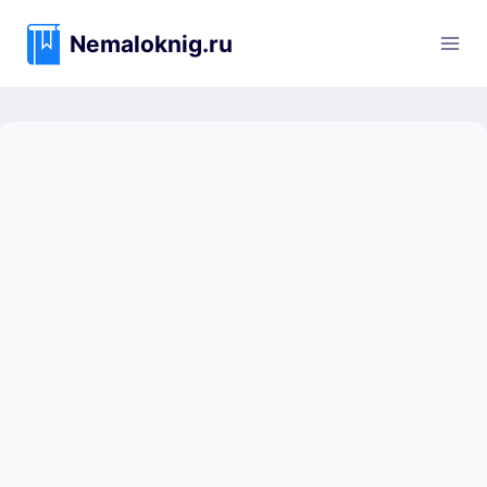
Перейти
к
Nemaloknig.ru
содержимому