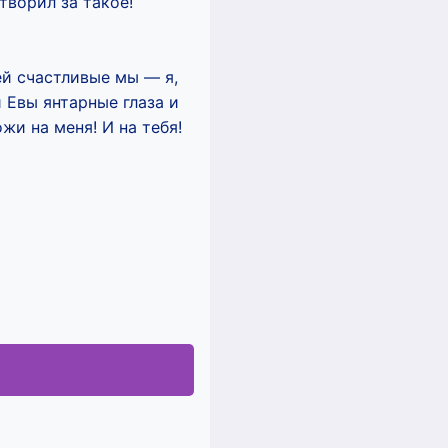
творил за такое!
й счастливые мы — я,
 Евы янтарные глаза и
и на меня! И на тебя!