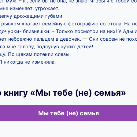
 муж. – И, если бы не она, не знаю, чтобы я с тобой со
мне изменяет, угрожает.
шепчу дрожащими губами.
 рывком хватает семейную фотографию со стола. На не
дочурки- близняшки. – Только посмотри на них! У Ады и
ет небрежно пальцем в девочек. — Они совсем не похож
а мне голову, подсунув чужих детей!
цу. По щекам потекли слезы.
Я никогда не изменяла!
 книгу «Мы тебе (не) семья»
Мы тебе (не) семья