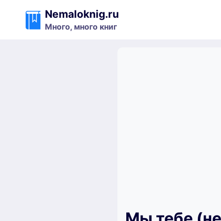
Перейти
Nemaloknig.ru
к
Много, много книг
содержимому
Мы тебе (не