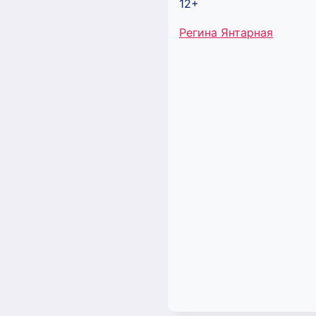
12+
Метки
Регина Янтарная
записи: