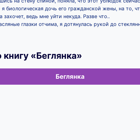
вшись на стену спиной, поняла, что этот ублюдок сейча
о я биологическая дочь его гражданской жены, на то, ч
а захочет, ведь мне уйти некуда. Разве что..
асляные глазки отчима, я дотянулась рукой до стеклян
 книгу «Беглянка»
Беглянка