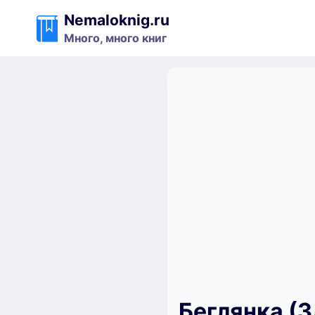
Перейти
Nemaloknig.ru
к
Много, много книг
содержимому
Беглянка (З