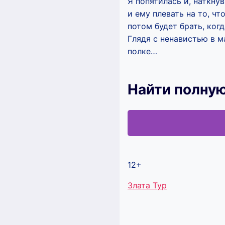
Я попятилась и, наткну
и ему плевать на то, чт
потом будет брать, когд
Глядя с ненавистью в м
полке…
Найти полную
12+
Метки
Злата Тур
записи: