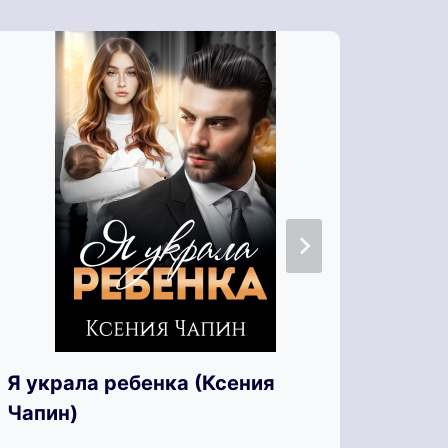
Я те
Я украла ребенка (Ксения
Чапин)