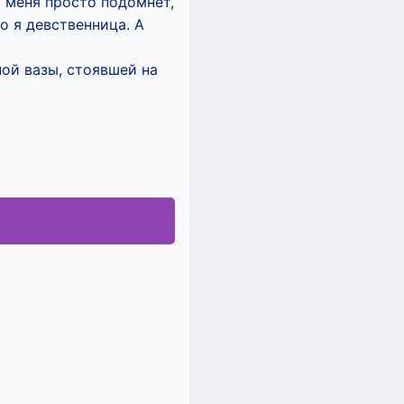
с меня просто подомнет,
то я девственница. А
ной вазы, стоявшей на