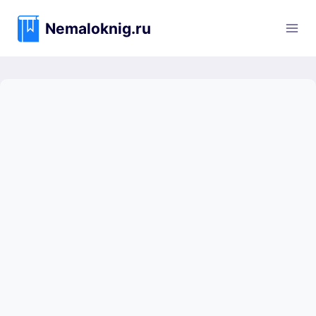
Перейти
к
Nemaloknig.ru
содержимому