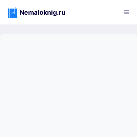
Перейти
к
Nemaloknig.ru
содержимому