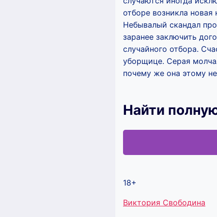
случаются иногда исклю
отборе возникла новая 
Небывалый скандал про
заранее заключить дого
случайного отбора. Сча
уборщице. Серая молчал
почему же она этому не
Найти полную
18+
Метки
Виктория Свободина
записи: