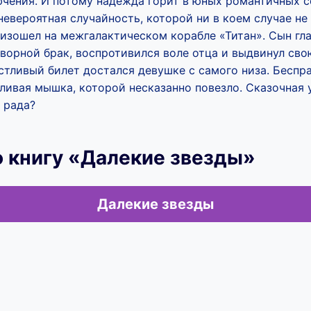
чения. И потому надежда горит в юных романтичных се
невероятная случайность, которой ни в коем случае не
изошел на межгалактическом корабле «Титан». Сын гл
ворной брак, воспротивился воле отца и выдвинул сво
стливый билет достался девушке с самого низа. Беспр
ивая мышка, которой несказанно повезло. Сказочная у
 рада?
 книгу «Далекие звезды»
Далекие звезды