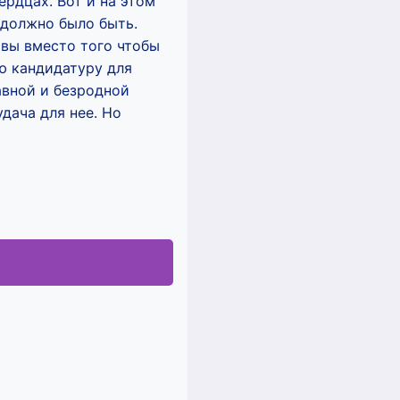
рдцах. Вот и на этом
 должно было быть.
авы вместо того чтобы
ю кандидатуру для
авной и безродной
дача для нее. Но