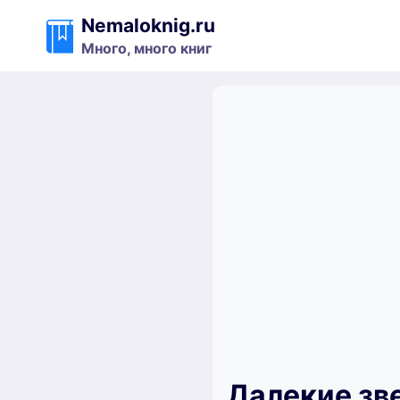
Перейти
Nemaloknig.ru
к
Много, много книг
содержимому
Далекие зв