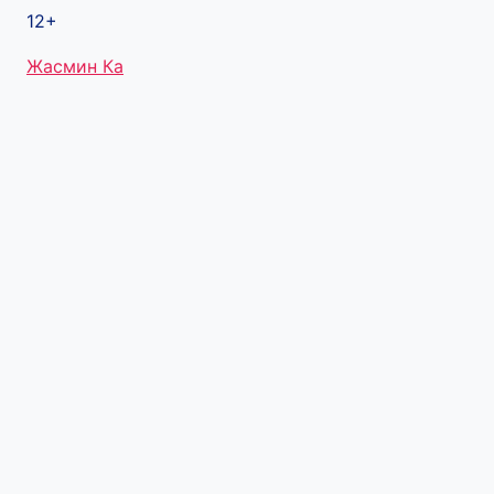
12+
Метки
Жасмин Ка
записи: