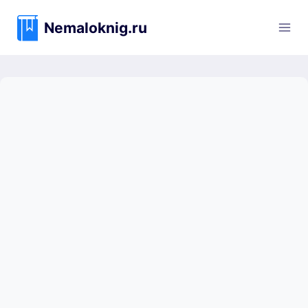
Перейти
к
Nemaloknig.ru
содержимому