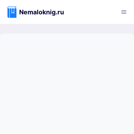
Перейти
к
Nemaloknig.ru
содержимому