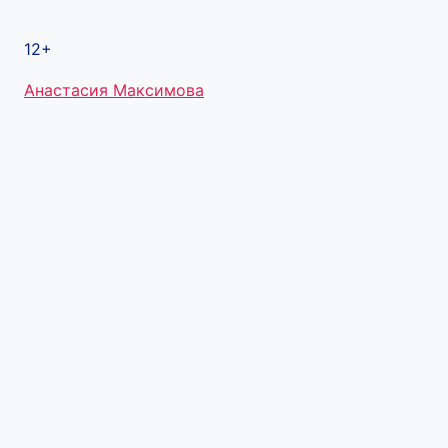
12+
Метки
Анастасия Максимова
записи: