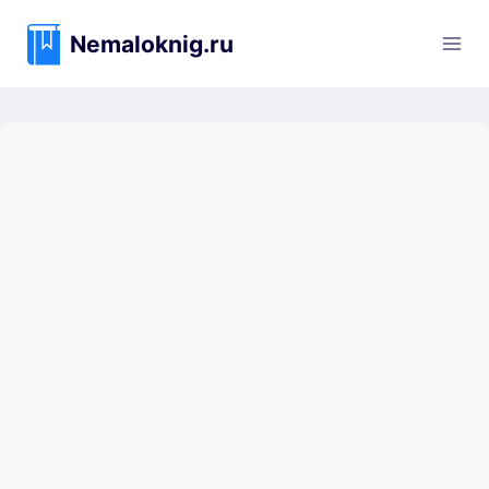
Перейти
к
Nemaloknig.ru
содержимому