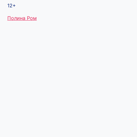
12+
Метки
Полина Ром
записи: