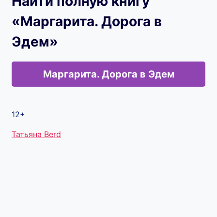
Найти полную книгу
«Маргарита. Дорога в
Эдем»
Маргарита. Дорога в Эдем
12+
Метки
Татьяна Berd
записи: