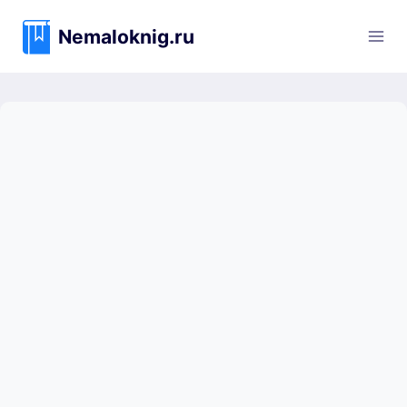
Перейти
к
Nemaloknig.ru
содержимому