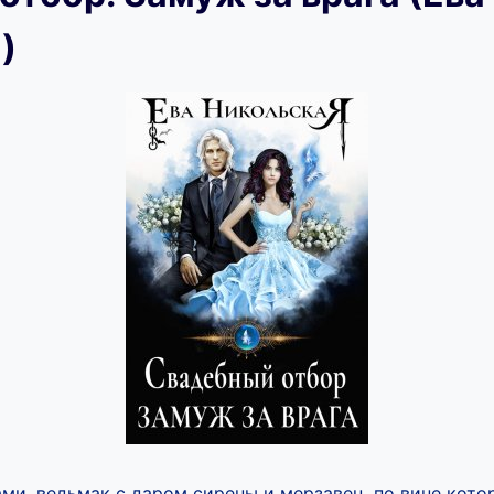
)
ми, ведьмак с даром сирены и мерзавец, по вине кото