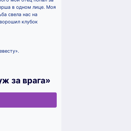
ерша в одном лице. Моя
ьба свела нас на
зворошил клубок
евесту».
уж за врага»