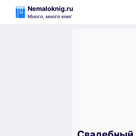
Перейти
Nemaloknig.ru
к
Много, много книг
содержимому
Свадебный о