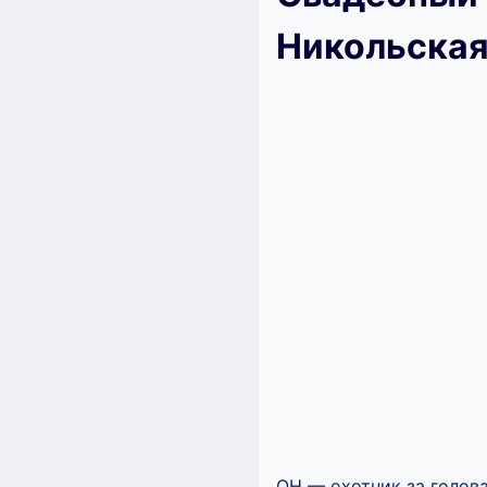
Никольская
ОН — охотник за голова