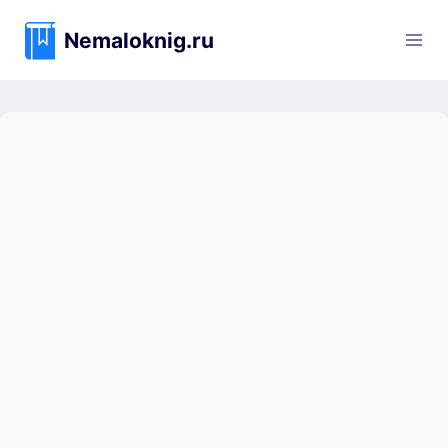
Перейти
к
Nemaloknig.ru
содержимому