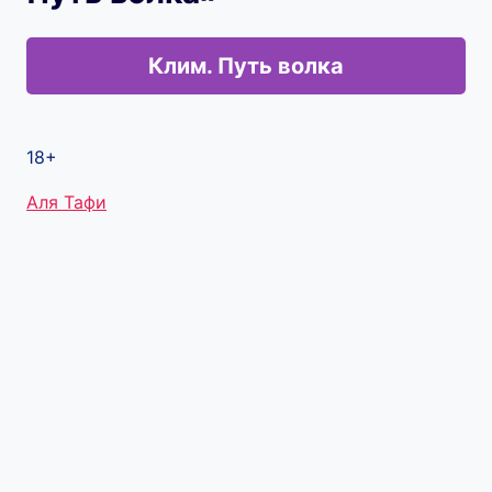
Клим. Путь волка
18+
Метки
Аля Тафи
записи: