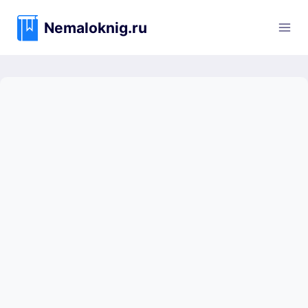
Перейти
к
Nemaloknig.ru
содержимому