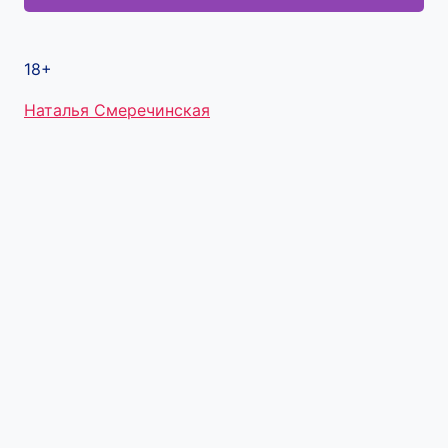
18+
Метки
Наталья Смеречинская
записи: