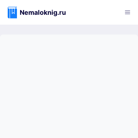
Перейти
к
Nemaloknig.ru
содержимому