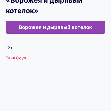
«Ворожея и дырявый
котелок»
Ворожея и дырявый котелок
12+
Метки
Таня Соул
записи: