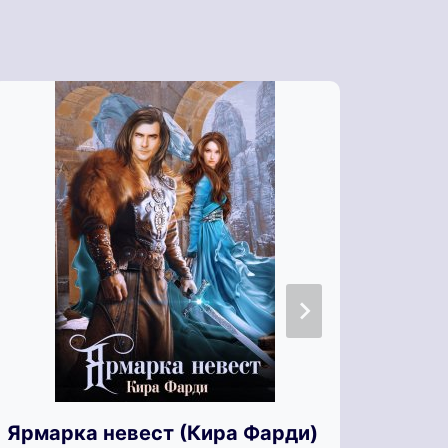
Ярмарка невест (Кира Фарди)
Ярки