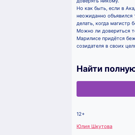
доверять никому.
Но как быть, если в Ак
неожиданно объявился т
делать, когда магистр 
Можно ли довериться т
Марилисе придётся бежа
созидателя в своих цел
Найти полную
12+
Метки
Юлия Шкутова
записи: