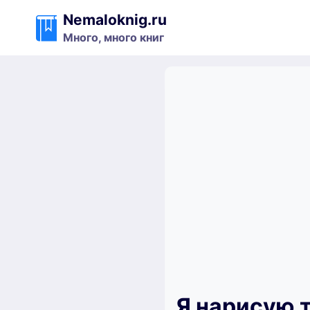
Перейти
Nemaloknig.ru
к
Много, много книг
содержимому
Я нарисую 