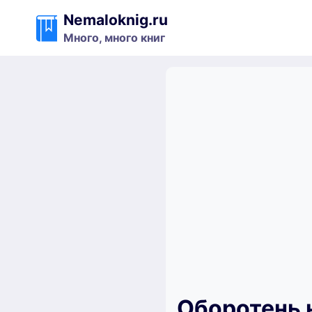
Перейти
Nemaloknig.ru
к
Много, много книг
содержимому
Оборотень 