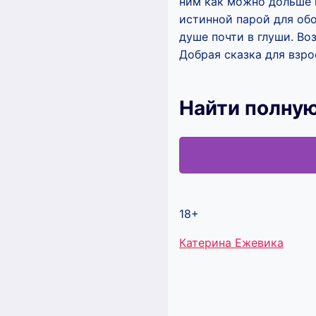
ним как можно дольше 
истинной парой для обо
душе почти в глуши. Во
Добрая сказка для взро
Найти полную
18+
Метки
Катерина Ежевика
записи: