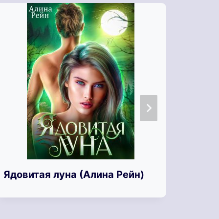
Ядовитая луна (Алина Рейн)
Я, д
Айт)