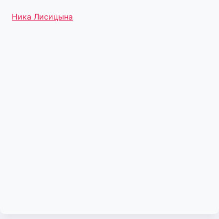
Метки
Ника Лисицына
записи: