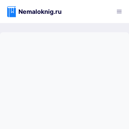
Перейти
к
Nemaloknig.ru
содержимому