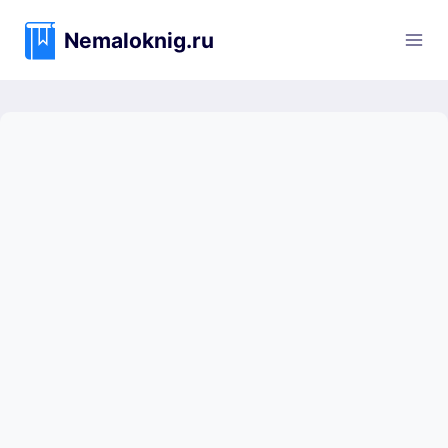
Перейти
к
Nemaloknig.ru
содержимому