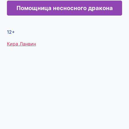
Помощница несносного дракона
12+
Метки
Кира Ланвин
записи: