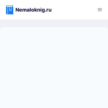
Перейти
к
Nemaloknig.ru
содержимому