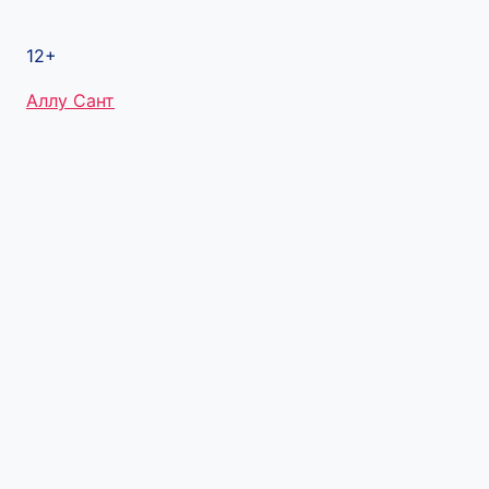
12+
Метки
Аллу Сант
записи: