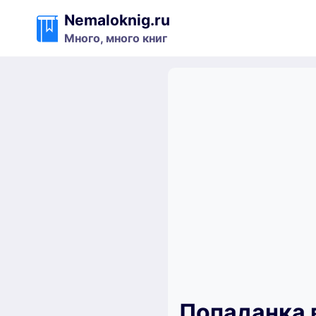
Перейти
Nemaloknig.ru
к
Много, много книг
содержимому
Попаданка 