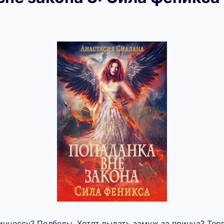
инцессу? Полбеды. Хотят выдать замуж за принца? Тер