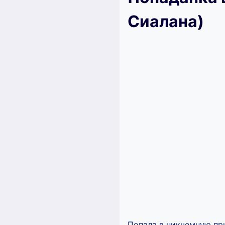
Сиалана)
Попала в никчемную пр