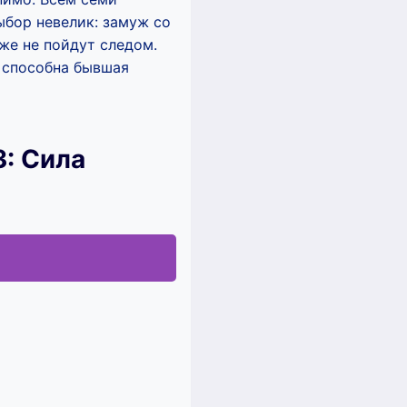
ыбор невелик: замуж со
же не пойдут следом.
о способна бывшая
3: Сила