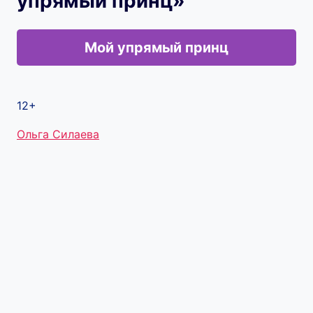
упрямый принц»
Мой упрямый принц
12+
Метки
Ольга Силаева
записи: