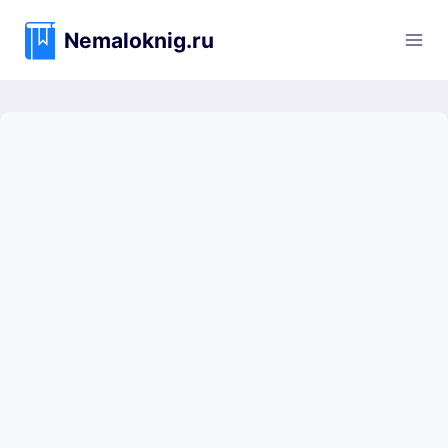
Перейти
к
Nemaloknig.ru
содержимому