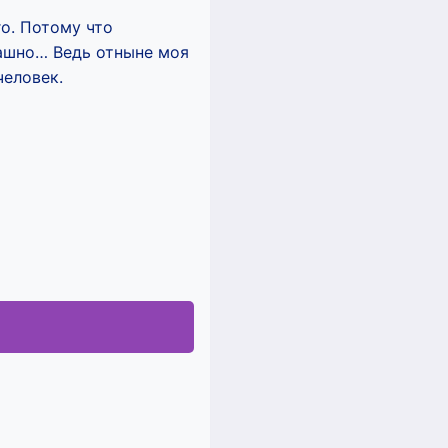
го. Потому что
рашно… Ведь отныне моя
человек.