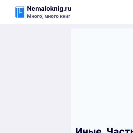
Перейти
Nemaloknig.ru
к
Много, много книг
содержимому
Иные. Часть