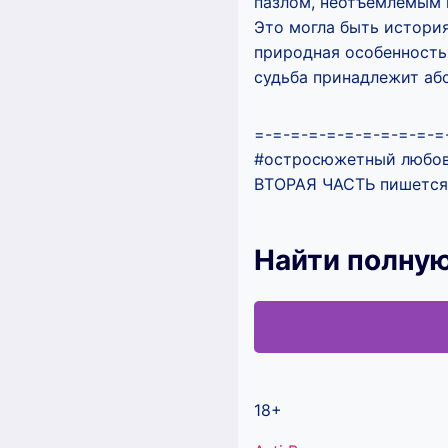
пазлом, неотъемлемым
Это могла быть история
природная особенность
судьба принадлежит абс
=-=-=-=-=-=-=-=-=-=-=
#остросюжетный любовн
ВТОРАЯ ЧАСТЬ пишется
Найти полную
18+