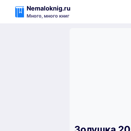
Перейти
Nemaloknig.ru
к
Много, много книг
содержимому
Золушка 20