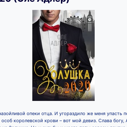
назойливой опеки отца. И угораздило же меня упасть п
особ королевской крови – вот мой девиз. Слава богу,