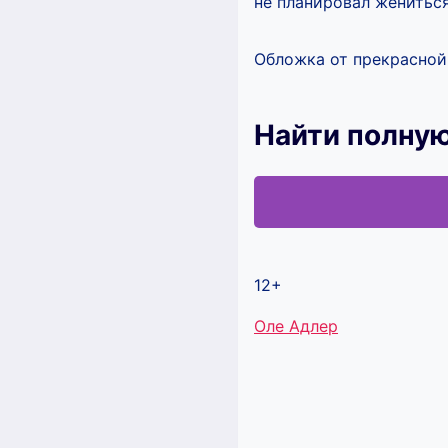
не планировал жениться
Обложка от прекрасно
Найти полную
12+
Метки
Оле Адлер
записи: