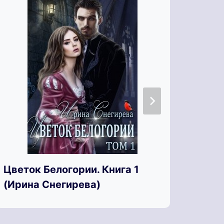
Цветок Белогории. Книга 1
Царь
(Ирина Снегирева)
Волх