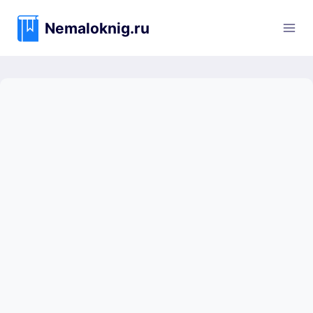
Перейти
к
Nemaloknig.ru
содержимому