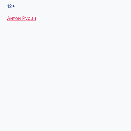
12+
Метки
Антон Русич
записи: