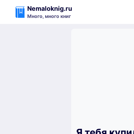
Перейти
Nemaloknig.ru
к
Много, много книг
содержимому
Я тебя купи