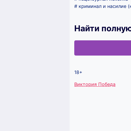
# криминал и насилие (
Найти полную
18+
Метки
Виктория Победа
записи: