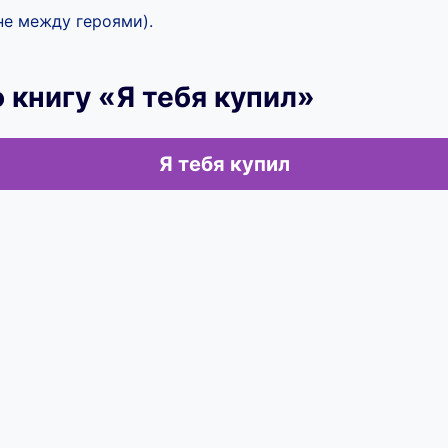
не между героями).
 книгу «Я тебя купил»
Я тебя купил