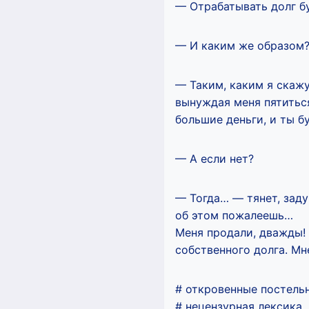
— Отрабатывать долг б
— И каким же образом?
— Таким, каким я скажу
вынуждая меня пятиться,
большие деньги, и ты бу
— А если нет?
— Тогда… — тянет, заду
об этом пожалеешь…
Меня продали, дважды! 
собственного долга. Мн
# откровенные постель
# нецензурная лексика