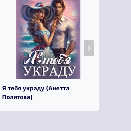
Я те
Я тебя украду (Анетта
Васе
Политова)