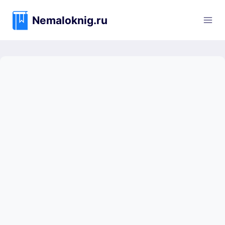
Перейти
к
Nemaloknig.ru
содержимому