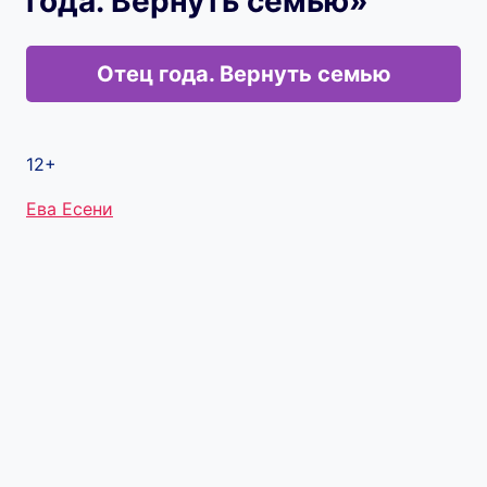
года. Вернуть семью»
Отец года. Вернуть семью
12+
Метки
Ева Есени
записи: