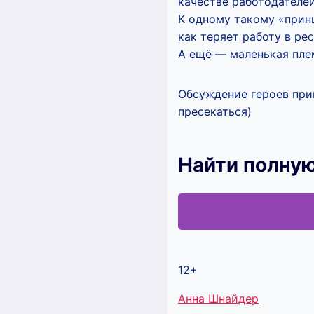
качестве работодателей
К одному такому «принц
как теряет работу в ре
А ещё — маленькая плем
Обсуждение героев при
пресекаться)
Найти полную
12+
Метки
Анна Шнайдер