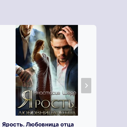
Ярость. Любовница отца
Яра 