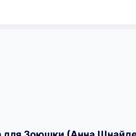
а для Зоюшки (Анна Шнайд