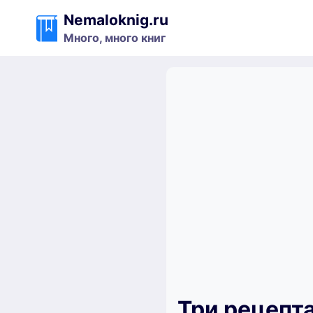
Перейти
Nemaloknig.ru
к
Много, много книг
содержимому
Три рецепт