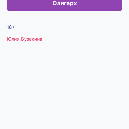
Олигарх
18+
Метки
Юлия Бузакина
записи: