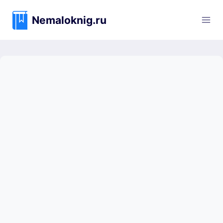
Перейти
к
Nemaloknig.ru
содержимому