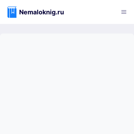
Перейти
к
Nemaloknig.ru
содержимому