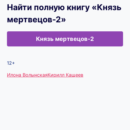
Найти полную книгу «Князь
мертвецов-2»
Князь мертвецов-2
12+
Метки
Илона Волынская
Кирилл Кащеев
записи: