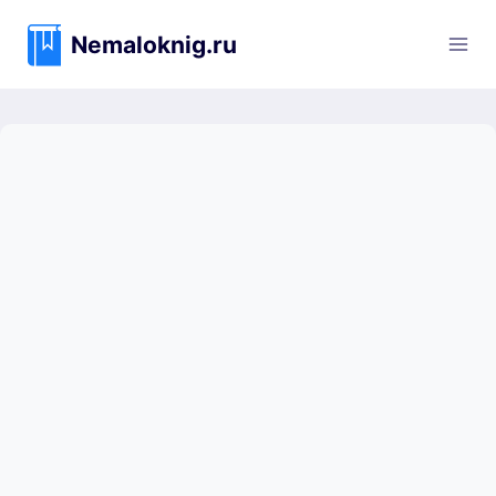
Перейти
к
Nemaloknig.ru
содержимому