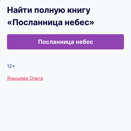
Найти полную книгу
«Посланница небес»
Посланница небес
12+
Метки
Янышева Ольга
записи: