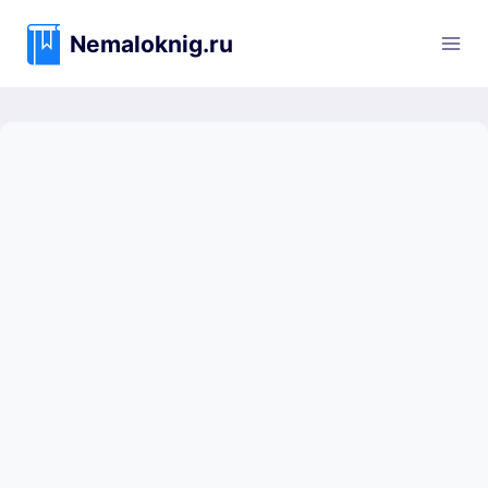
Перейти
к
Nemaloknig.ru
содержимому