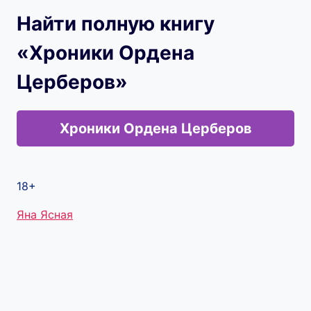
Найти полную книгу
«Хроники Ордена
Церберов»
Хроники Ордена Церберов
18+
Метки
Яна Ясная
записи: