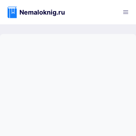
Перейти
к
Nemaloknig.ru
содержимому