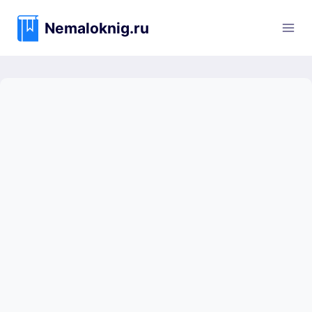
Перейти
к
Nemaloknig.ru
содержимому