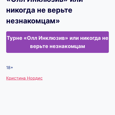
никогда не верьте
незнакомцам»
Турне «Олл Инклюзив» или никогда не
верьте незнакомцам
18+
Метки
Кристина Нордис
записи: