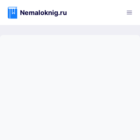
Перейти
к
Nemaloknig.ru
содержимому