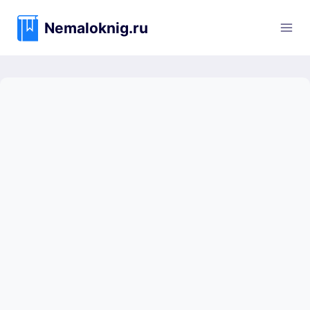
Перейти
к
Nemaloknig.ru
содержимому