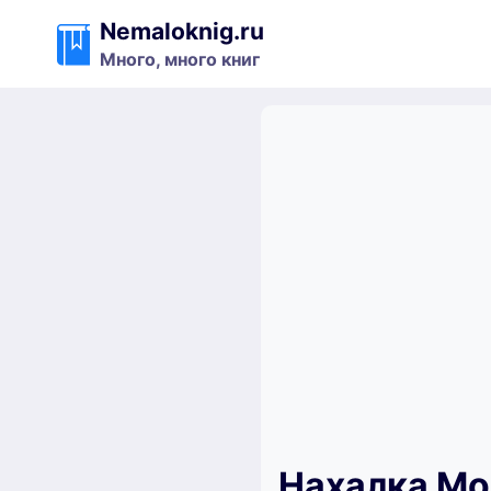
Перейти
Nemaloknig.ru
к
Много, много книг
содержимому
Нахалка Мо