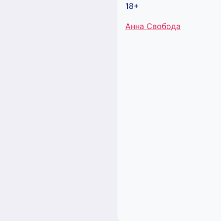
18+
Метки
Анна Свобода
записи: