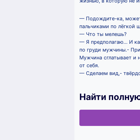
жизнью, в которую не им
— Подождите-ка, может
пальчиками по лёгкой щ
— Что ты мелешь?
— Я предполагаю… И ка
по груди мужчины.- При
Мужчина сглатывает и н
от себя.
— Сделаем вид,- твёрдо
Найти полную