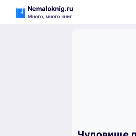
Перейти
Nemaloknig.ru
к
Много, много книг
содержимому
Чудовище д