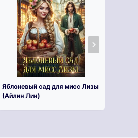
Яблоневый сад для мисс Лизы
Я, О
(Айлин Лин)
(Мар