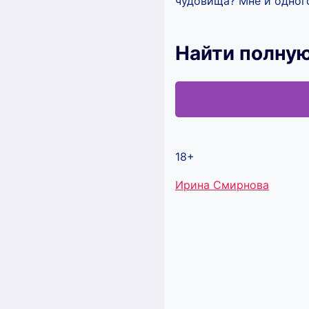
чудовища? Мне и одного
Найти полну
18+
Метки
Ирина Смирнова
записи: