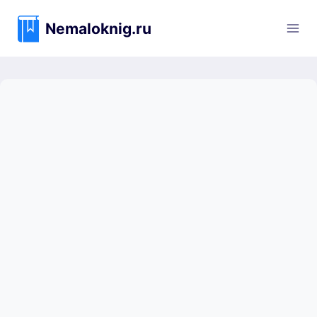
Перейти
к
Nemaloknig.ru
содержимому