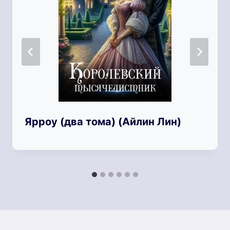
Ярроу (два тома) (Айлин Лин)