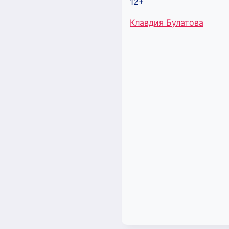
12+
Метки
Клавдия Булатова
записи: