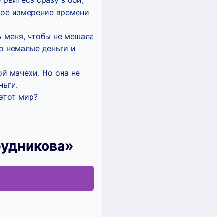
 рвитесь сразу в бой,
угое измерение времени
А меня, чтобы не мешала
то немалые деньги и
ой мачехи. Но она не
ньги.
 этот мир?
рудникова»