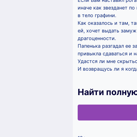
Если Вам наставил рога 
иначе как звезданет по
в тело графини.
Как оказалось и там, т
ей, хочет выдать замуж
драгоценности.
Папенька разгадал ее з
привыкла сдаваться и н
Удастся ли мне скрытьс
И возвращусь ли я ког
Найти полную