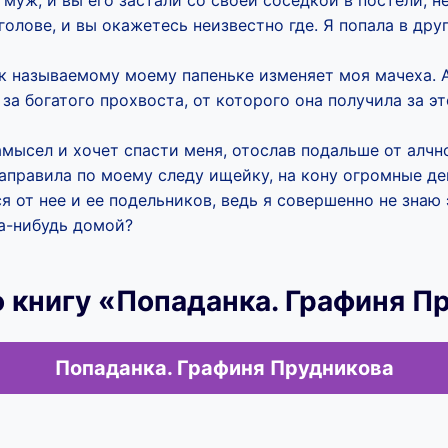
муж, и вы его застали со своей соседкой в постели, не
 голове, и вы окажетесь неизвестно где. Я попала в др
ак называемому моему папеньке изменяет моя мачеха. 
 за богатого прохвоста, от которого она получила за э
амысел и хочет спасти меня, отослав подальше от алчн
аправила по моему следу ищейку, на кону огромные де
я от нее и ее подельников, ведь я совершенно не знаю
да-нибудь домой?
 книгу «Попаданка. Графиня П
Попаданка. Графиня Прудникова