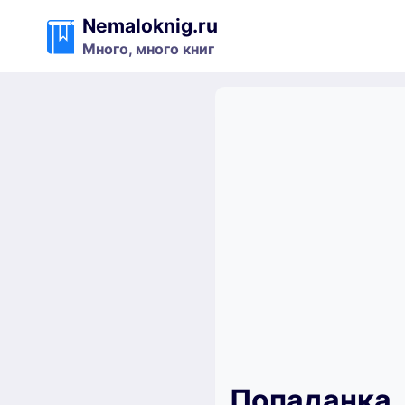
Перейти
Nemaloknig.ru
к
Много, много книг
содержимому
Попаданка.