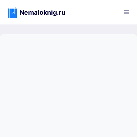
Перейти
к
Nemaloknig.ru
содержимому