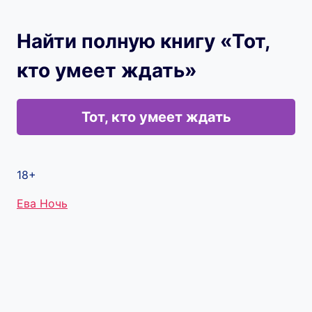
Найти полную книгу «Тот,
кто умеет ждать»
Тот, кто умеет ждать
18+
Метки
Ева Ночь
записи: